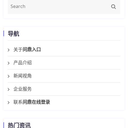
导航
关于
问鼎入口
产品介绍
新闻视角
企业服务
联系
问鼎在线登录
热门资讯