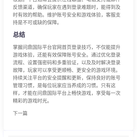
反馈渠道，确保玩家在遇到登录难题时，能得到及
时有效的帮助。维护账号安全和游戏体验，客服支
持是不可或缺的保障。
总结
掌握问鼎国际平台官网首页登录技巧，不仅能提升
游戏体验，还能有效保障账号安全。通过优化登录
流程、设置强密码和多重验证，以及及时解决登录
故障，玩家可以享受更顺畅、更安全的游戏环境。
持续关注平台的安全提醒和更新，保持良好的账号
管理习惯，是每位玩家应当养成的习惯。只有这
样，才能在问鼎国际平台上畅快游戏，享受每一次
精彩的游戏时光。
下一篇