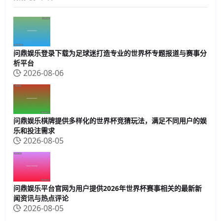
问鼎娱乐登录下载为足球迷打造专业的世界杯专题报道与赛事分
析平台
2026-08-06
问鼎娱乐棋牌提供多样化的世界杯竞猜玩法，满足不同用户的娱
乐和投注需求
2026-08-05
问鼎娱乐平台官网为用户提供2026年世界杯赛事相关的最新新
闻资讯与热点评论
2026-08-05