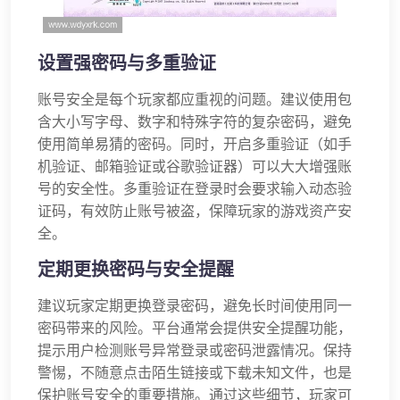
设置强密码与多重验证
账号安全是每个玩家都应重视的问题。建议使用包
含大小写字母、数字和特殊字符的复杂密码，避免
使用简单易猜的密码。同时，开启多重验证（如手
机验证、邮箱验证或谷歌验证器）可以大大增强账
号的安全性。多重验证在登录时会要求输入动态验
证码，有效防止账号被盗，保障玩家的游戏资产安
全。
定期更换密码与安全提醒
建议玩家定期更换登录密码，避免长时间使用同一
密码带来的风险。平台通常会提供安全提醒功能，
提示用户检测账号异常登录或密码泄露情况。保持
警惕，不随意点击陌生链接或下载未知文件，也是
保护账号安全的重要措施。通过这些细节，玩家可