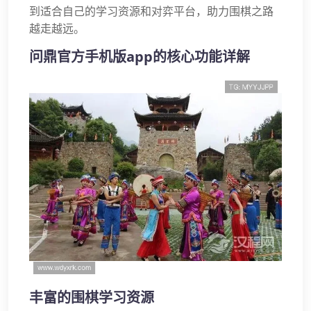
到适合自己的学习资源和对弈平台，助力围棋之路
越走越远。
问鼎官方手机版app的核心功能详解
丰富的围棋学习资源