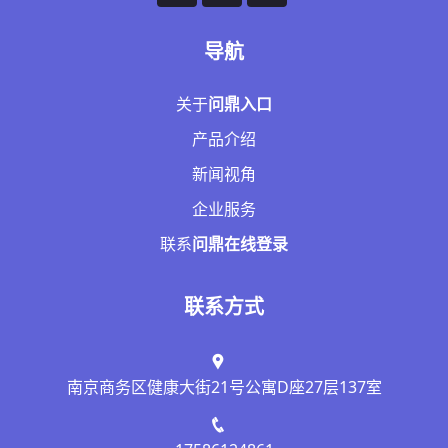
导航
关于
问鼎入口
产品介绍
新闻视角
企业服务
联系
问鼎在线登录
联系方式
南京商务区健康大街21号公寓D座27层137室