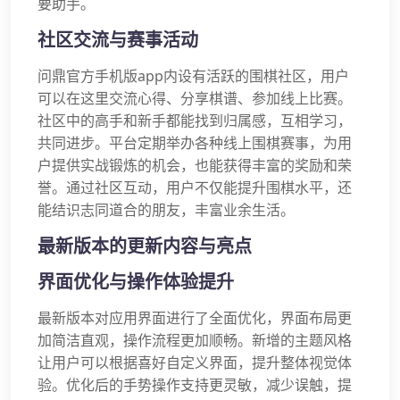
要助手。
社区交流与赛事活动
问鼎官方手机版app内设有活跃的围棋社区，用户
可以在这里交流心得、分享棋谱、参加线上比赛。
社区中的高手和新手都能找到归属感，互相学习，
共同进步。平台定期举办各种线上围棋赛事，为用
户提供实战锻炼的机会，也能获得丰富的奖励和荣
誉。通过社区互动，用户不仅能提升围棋水平，还
能结识志同道合的朋友，丰富业余生活。
最新版本的更新内容与亮点
界面优化与操作体验提升
最新版本对应用界面进行了全面优化，界面布局更
加简洁直观，操作流程更加顺畅。新增的主题风格
让用户可以根据喜好自定义界面，提升整体视觉体
验。优化后的手势操作支持更灵敏，减少误触，提