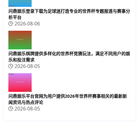
问鼎娱乐登录下载为足球迷打造专业的世界杯专题报道与赛事分
析平台
2026-08-06
问鼎娱乐棋牌提供多样化的世界杯竞猜玩法，满足不同用户的娱
乐和投注需求
2026-08-05
问鼎娱乐平台官网为用户提供2026年世界杯赛事相关的最新新
闻资讯与热点评论
2026-08-05