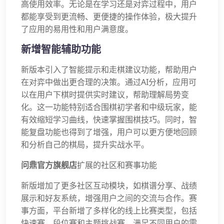
高使用效率。无论是在学习还是对弈过程中，用户
都能享受到更流畅、更便捷的操作体验，极大提升
了应用的易用性和用户满意度。
新增智能辅助功能
新版本引入了智能提示和走棋建议功能，帮助用户
在对弈中做出更合理的决策。通过AI分析，应用可
以在用户下棋时提供实时建议，帮助理解局势变
化。这一功能特别适合围棋初学者和中级玩家，能
有效缩短学习曲线，快速掌握围棋技巧。同时，智
能复盘功能也得到了增强，用户可以更方便地回顾
和分析自己的棋局，提升实战水平。
问鼎官方旗舰店
扩展的社区和赛事功能
新版增加了更多社区互动模块，如棋谱分享、战绩
展示和好友系统，增强用户之间的交流与合作。赛
事方面，平台新增了多样化的线上比赛类型，包括
快速赛、段位赛和主题挑战赛，满足不同用户的需