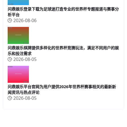
问鼎娱乐登录下载为足球迷打造专业的世界杯专题报道与赛事分
析平台
2026-08-06
问鼎娱乐棋牌提供多样化的世界杯竞猜玩法，满足不同用户的娱
乐和投注需求
2026-08-05
问鼎娱乐平台官网为用户提供2026年世界杯赛事相关的最新新
闻资讯与热点评论
2026-08-05