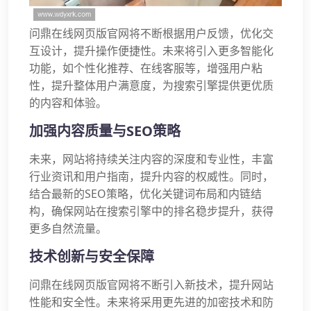
问鼎在线网页版官网将不断根据用户反馈，优化交
互设计，提升操作便捷性。未来将引入更多智能化
功能，如个性化推荐、在线客服等，增强用户粘
性，提升整体用户满意度，为搜索引擎提供更优质
的内容和体验。
加强内容质量与SEO策略
未来，网站将持续关注内容的深度和专业性，丰富
行业资讯和用户指南，提升内容的权威性。同时，
结合最新的SEO策略，优化关键词布局和内链结
构，确保网站在搜索引擎中的排名稳步提升，获得
更多自然流量。
技术创新与安全保障
问鼎在线网页版官网将不断引入新技术，提升网站
性能和安全性。未来将采用更先进的加密技术和防